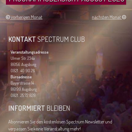
vorherigen Monat
nächsten Monat
KONTAKT
SPECTRUM CLUB
Veranstaltungsadresse
Ulmer Str. 234a
86156 Augsburg
0821 . 40 90 26
Büroadresse
Bayerstrasse 14
86199 Augsburg
0821 . 25 72 828
INFORMIERT
BLEIBEN
Abonnieren Sie den kostenlosen Spectrum Newsletter und
verpassen Sie keine Veranstaltung mehr!