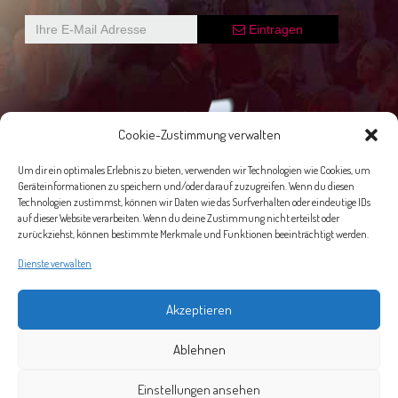
Eintragen
Cookie-Zustimmung verwalten
Um dir ein optimales Erlebnis zu bieten, verwenden wir Technologien wie Cookies, um
Geräteinformationen zu speichern und/oder darauf zuzugreifen. Wenn du diesen
Technologien zustimmst, können wir Daten wie das Surfverhalten oder eindeutige IDs
auf dieser Website verarbeiten. Wenn du deine Zustimmung nicht erteilst oder
zurückziehst, können bestimmte Merkmale und Funktionen beeinträchtigt werden.
Dienste verwalten
Akzeptieren
Impressum
AGB
Datenschutz
Venue
Ablehnen
The contents of this webpage are copyright ©2026 SPECTRUM
Einstellungen ansehen